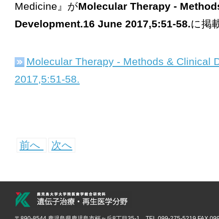
Medicine
』が
Molecular Therapy - Methods
Development.16 June 2017,5:51-58.
に掲
Molecular Therapy - Methods & Clinical
2017,5:51-58.
前へ
次へ
〒890-8544 鹿児島県鹿児島市桜ヶ丘8丁目35-1 TEL.099-275-5219 FAX.099-