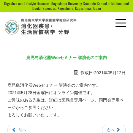
Digestive and Lifestyle Diseases, Kagoshima University Graduate School of Medical and
Dental Sciences, Kagoshima, Kagoshima, Japan
Toggle
naviga
鹿児島消化器Webセミナー 講演会のご案内
作成日:2021年05月12日
鹿児島消化器Webセミナー 講演会のご案内です。
2021年5月28日金曜日にオンライン開催です。
ご興味のある先生は、詳細は医局員専用ページ、同門会専用ペ
ージからご参照ください。
よろしくお願いいたします。
前へ
次へ