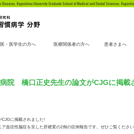
yle Diseases, Kagoshima University Graduate School of Medical and Dental Sciences, Kagosh
医・医学生の方へ
医療関係者の方へ
患者さまへ
病院 橋口正史先生の論文がCJGに掲載
CJGに掲載されました!
ニア血症性脳症を呈した肝硬変の2例の症例報告です。ぜひご覧ください