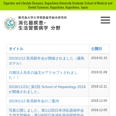
Digestive and Lifestyle Diseases, Kagoshima University Graduate School of Medical and
Dental Sciences, Kagoshima, Kagoshima, Japan
Toggle
naviga
タイトル
公開日
2019/1/12 医局新年会が開催されました（霧島
2019.01.15
ホテル）
川畑活人先生の論文がアクセプトされまし
2019.01.09
た！！
2018/11/23に第2回 School of Hepatology 2018
2018.12.11
が開催されました。
2019/1/12 医局新年会のご案内
2018.12.05
写真公開しました。第112回日本消化器病学会
2018.12.05
九州支部例会・第106回日本消化器内視鏡学会