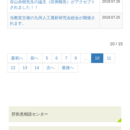
谷山央樹先生の論文（症例報告）がアクセプト
2018.07.26
されました！！
当教室主催の九州人工透析研究会総会が開催さ
2018.07.25
れます。
10 / 15
最初へ
前へ
5
6
7
8
...
10
11
12
13
14
次へ
最後へ
肝疾患相談センター