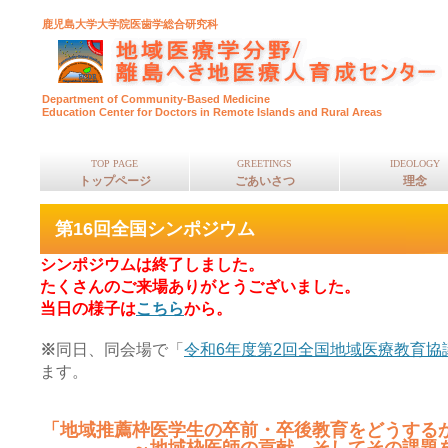
鹿児島大学大学院医歯学総合研究科
Department of Community-Based Medicine
Education Center for Doctors in Remote Islands and Rural Areas
TOP PAGE
GREETINGS
IDEOLOGY
トップページ
ごあいさつ
理念
第16回全国シンポジウム
シンポジウムは終了しました。
たくさんのご来場ありがとうございました。
当日の様子は
こちら
から。
※
同日、同会場で「
令和6年度第2回全国地域医療教育協
ます。
「地域推薦枠医学生の卒前・卒後教育をどうする