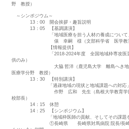
野 教授）
～シンポジウム～
13：00 開会挨拶・趣旨説明
13：05 【基調講演】
「地域医療を担う人材の養成について
俵 幸嗣 様（文部科学省 医学教育
【情報提供】
「2018-2024年度 全国地域枠専攻医選
供のみ）
大脇 哲洋（鹿児島大学 離島へき地医療人
医療学分野 教授）
13：30 【特別講演】
「過疎地域の現状と地域課題への対応
作野 広和 先生（島根大学教育学部 教授
校部長）
14：15 休憩
14：25 【シンポジウム】
「地域枠医師の貢献、そしてその課題を
①長崎県 長崎県対馬病院 院長/長崎県離