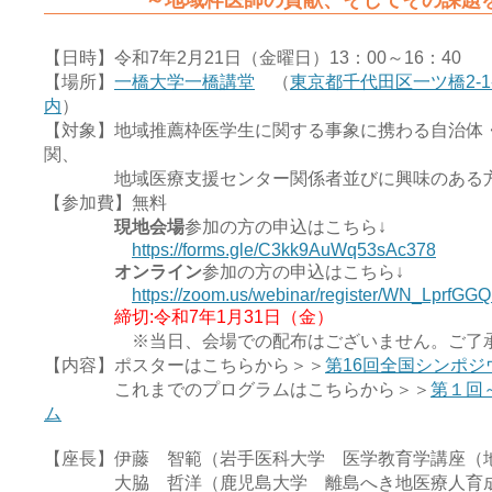
～地域枠医師の貢献、そしてその課題を
【日時】令和7年2月21日（金曜日）13：00～16：
【場所】
一橋大学一橋講堂
（
東京都千代田区一ツ橋2-
内
）
【対象】地域推薦枠医学生に関する事象に携わる自治体
関、
地域医療支援センター関係者並びに興味のある
【参加費】無料
現地会場
参加の方の申込はこちら↓
https://forms.gle/C3kk9AuWq53sAc378
オンライン
参加の方の申込はこちら↓
https://zoom.us/webinar/register/WN_Lprf
締切:令和7年1月31日（金）
※当日、会場での配布はございません。ご了承
【内容】ポスターはこちらから＞＞
第16回全国シンポジ
これまでのプログラムはこちらから＞＞
第１回
ム
【座長】伊藤 智範（岩手医科大学 医学教育学講座（
大脇 哲洋（鹿児島大学 離島へき地医療人育成セ