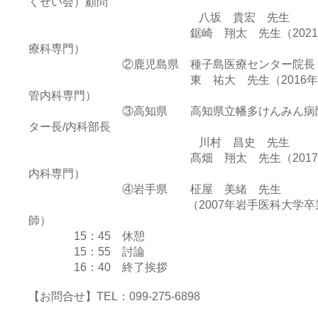
くせい会）顧問
八坂 貴宏 先生
鋸崎 翔太 先生（2021年長崎
療科専門）
②鹿児島県 種子島医療センター院長 髙
東 祐大 先生（2016年鹿児島
管内科専門）
③高知県 高知県立幡多けんみん病院 副
ター長/内科部長
川村 昌史 先生
髙畑 翔太 先生（2017年高知
内科専門）
④岩手県 柾屋 美緒 先生
（2007年岩手医科大学卒業 普
師）
15：45 休憩
15：55 討論
16：40 終了挨拶
【お問合せ】TEL：099-275-6898